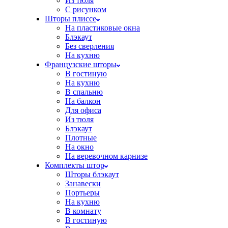
Из тюля
С рисунком
Шторы плиссе
На пластиковые окна
Блэкаут
Без сверления
На кухню
Французские шторы
В гостиную
На кухню
В спальню
На балкон
Для офиса
Из тюля
Блэкаут
Плотные
На окно
На веревочном карнизе
Комплекты штор
Шторы блэкаут
Занавески
Портьеры
На кухню
В комнату
В гостиную