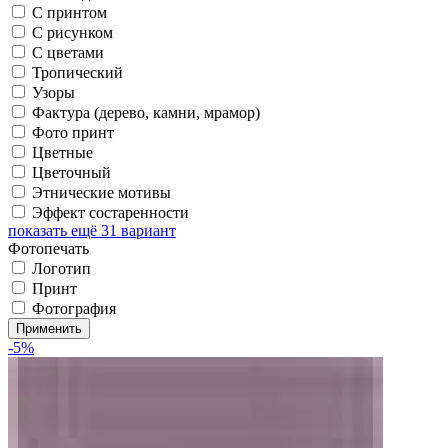
С принтом
С рисунком
С цветами
Тропический
Узоры
Фактура (дерево, камни, мрамор)
Фото принт
Цветные
Цветочный
Этнические мотивы
Эффект состаренности
показать ещё 31 вариант
Фотопечать
Логотип
Принт
Фотография
Применить
-5%