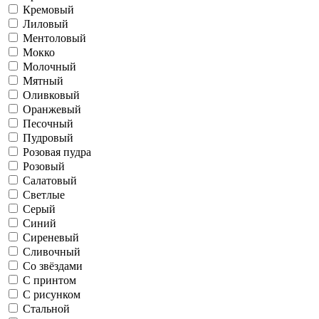
Кремовый
Лиловый
Ментоловый
Мокко
Молочный
Мятный
Оливковый
Оранжевый
Песочный
Пудровый
Розовая пудра
Розовый
Салатовый
Светлые
Серый
Синий
Сиреневый
Сливочный
Со звёздами
С принтом
С рисунком
Стальной