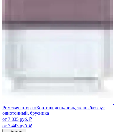
Римская штора «Кортин» день-ночь, ткань блэкаут
однотонный, брусника
от 7 835
руб.
₽
от 7 443
руб.
₽