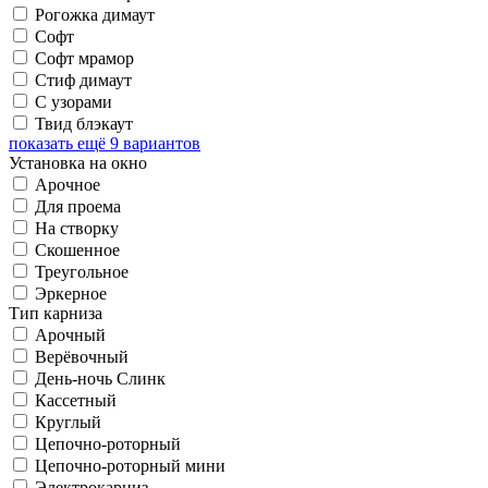
Рогожка димаут
Софт
Софт мрамор
Стиф димаут
С узорами
Твид блэкаут
показать ещё 9 вариантов
Установка на окно
Арочное
Для проема
На створку
Скошенное
Треугольное
Эркерное
Тип карниза
Арочный
Верёвочный
День-ночь Слинк
Кассетный
Круглый
Цепочно-роторный
Цепочно-роторный мини
Электрокарниз