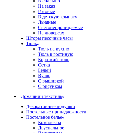
В спальню
На заказ
Готовые
В детскую комнату
Льняные
Светонепроницаемые
На люверсах
Шторы песочные часы
Тюль
Тюль на кухню
Тюль в гостиную
Короткий тюль
Сетка
Белый
Вуаль
С вышивкой
С рисунком
Домашний текстиль
Декоративные подушки
Постельные принадлежности
Постельное белье
Комплекты
Двуспальное