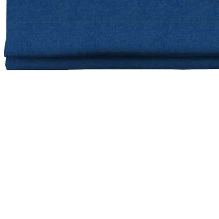
На эркерное окно
Для офиса
На треугольное окно
В гостиную
На арочное окно
В спальню
Тканевые шторы
На балкон
Из рогожки
В детскую
В комнату подростка
На кухню
На створку
В проем
Белые
Серые
Римские шторы с рисунком