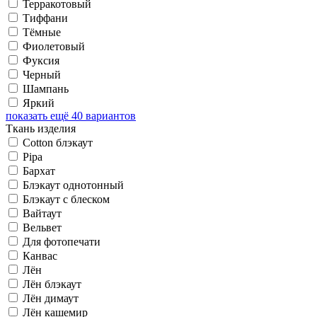
Терракотовый
Тиффани
Тёмные
Фиолетовый
Фуксия
Черный
Шампань
Яркий
показать ещё 40 вариантов
Ткань изделия
Cotton блэкаут
Pipa
Бархат
Блэкаут однотонный
Блэкаут с блеском
Вайтаут
Вельвет
Для фотопечати
Канвас
Лён
Лён блэкаут
Лён димаут
Лён кашемир