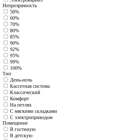
Непрозрачность
50%
60%
70%
80%
85%
90%
92%
95%
99%
100%
Тип
День-ночь
Кассетная система
Классический
Комфорт
На петлях
С мягкими складками
С электроприводом
Помещение
В гостиную
В детскую