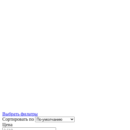
Блэкаут
Двойные
Римские шторы день-ночь
Прозрачные
Из льна
Из хлопка
160 см
Римская штора 150 см
Широкие
Узкие шторы
180х160
Римская штора 130 см.
Римская штора 220 см.
Из тюля
Крепление без сверления
Плотные
Длинные шторы
В морском стиле
Шторы во французском стиле
На пластиковые окна
Выбрать фильтры
Сортировать по
Цена