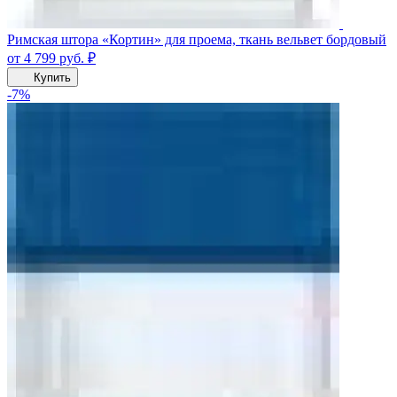
Римская штора «Кортин» для проема, ткань вельвет бордовый
от 4 799
руб.
₽
Купить
-7%