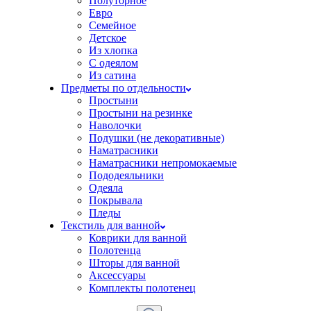
Полуторное
Евро
Семейное
Детское
Из хлопка
С одеялом
Из сатина
Предметы по отдельности
Простыни
Простыни на резинке
Наволочки
Подушки (не декоративные)
Наматрасники
Наматрасники непромокаемые
Пододеяльники
Одеяла
Покрывала
Пледы
Текстиль для ванной
Коврики для ванной
Полотенца
Шторы для ванной
Аксессуары
Комплекты полотенец