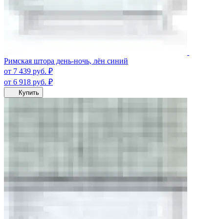
Римская штора день-ночь, лён синий
от 7 439
руб.
₽
от 6 918
руб.
₽
Купить