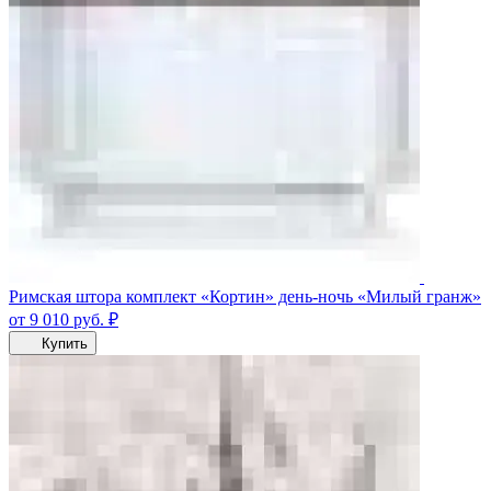
Римская штора комплект «Кортин» день-ночь «Милый гранж»
от 9 010
руб.
₽
Купить