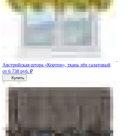
Австрийская штора «Кортин», ткань лён салатовый
от 6 738
руб.
₽
Купить