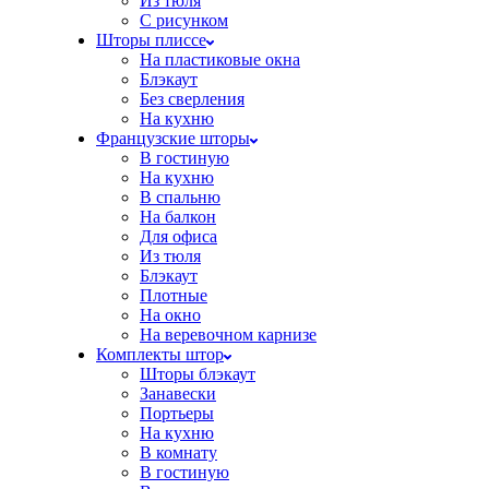
Из тюля
С рисунком
Шторы плиссе
На пластиковые окна
Блэкаут
Без сверления
На кухню
Французские шторы
В гостиную
На кухню
В спальню
На балкон
Для офиса
Из тюля
Блэкаут
Плотные
На окно
На веревочном карнизе
Комплекты штор
Шторы блэкаут
Занавески
Портьеры
На кухню
В комнату
В гостиную