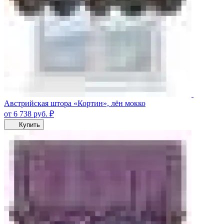
Австрийская штора «Кортин», лён мокко
от 6 738
руб.
₽
Купить