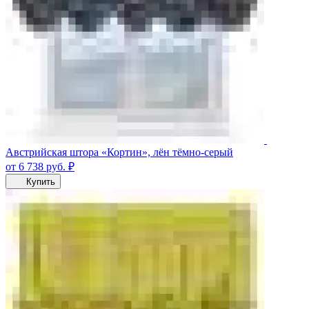
Австрийская штора «Кортин», лён тёмно-серый
от 6 738
руб.
₽
Купить