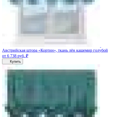
Австрийская штора «Кортин», ткань лён кашемир голубой
от 6 738
руб.
₽
Купить