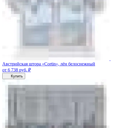
Австрийская штора «Cortin», лён белоснежный
от 6 738
руб.
₽
Купить