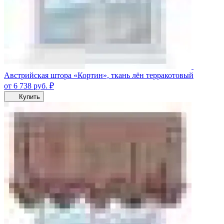
Австрийская штора «Кортин», ткань лён терракотовый
от 6 738
руб.
₽
Купить