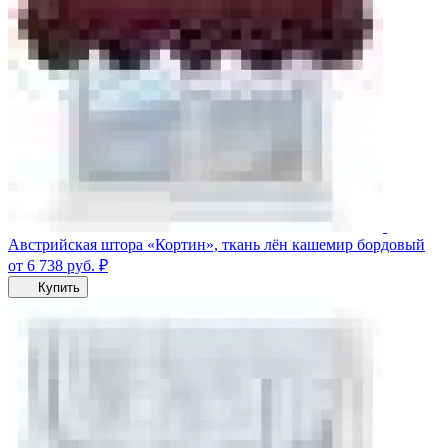
Австрийская штора «Кортин», ткань лён кашемир бордовый
от 6 738
руб.
₽
Купить