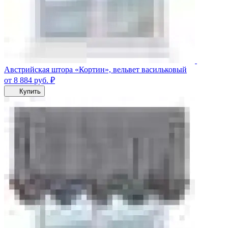
Австрийская штора «Кортин», вельвет васильковый
от 8 884
руб.
₽
Купить