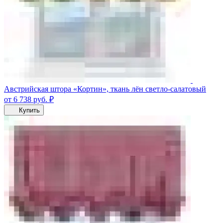
Австрийская штора «Кортин», ткань лён светло-салатовый
от 6 738
руб.
₽
Купить