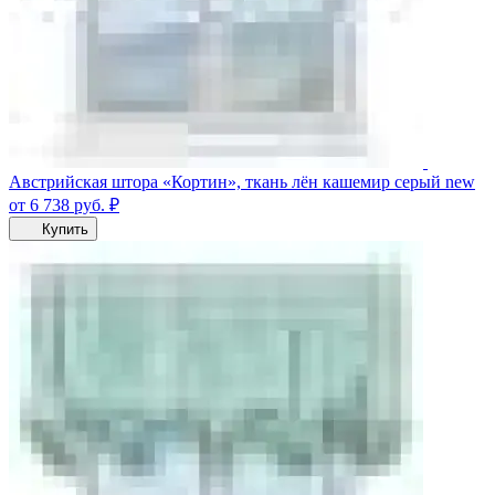
Австрийская штора «Кортин», ткань лён кашемир серый new
от 6 738
руб.
₽
Купить