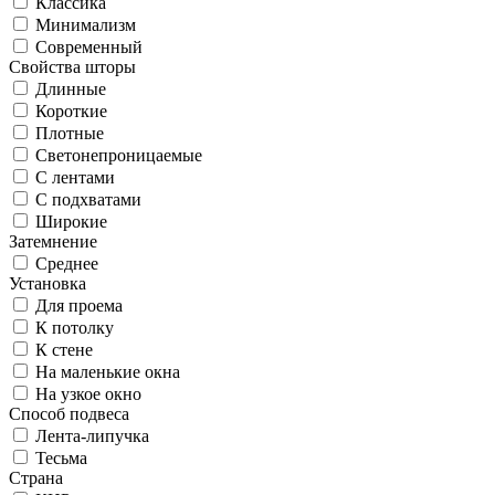
Классика
Минимализм
Современный
Свойства шторы
Длинные
Короткие
Плотные
Светонепроницаемые
С лентами
С подхватами
Широкие
Затемнение
Среднее
Установка
Для проема
К потолку
К стене
На маленькие окна
На узкое окно
Способ подвеса
Лента-липучка
Тесьма
Страна