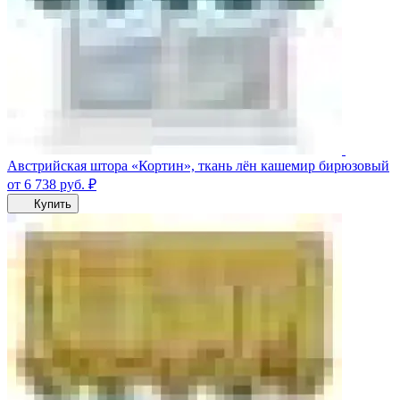
Австрийская штора «Кортин», ткань лён кашемир бирюзовый
от 6 738
руб.
₽
Купить