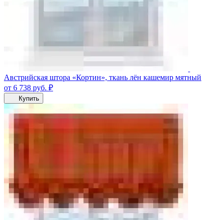
Австрийская штора «Кортин», ткань лён кашемир мятный
от 6 738
руб.
₽
Купить