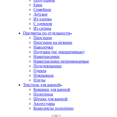
Полуторное
Евро
Семейное
Детское
Из хлопка
С одеялом
Из сатина
Предметы по отдельности
Простыни
Простыни на резинке
Наволочки
Подушки (не декоративные)
Наматрасники
Наматрасники непромокаемые
Пододеяльники
Одеяла
Покрывала
Пледы
Текстиль для ванной
Коврики для ванной
Полотенца
Шторы для ванной
Аксессуары
Комплекты полотенец