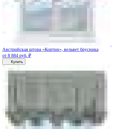
Австрийская штора «Кортин», вельвет брусника
от 8 884
руб.
₽
Купить