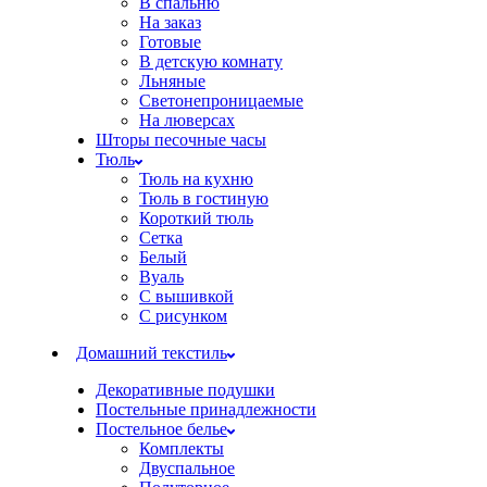
В спальню
На заказ
Готовые
В детскую комнату
Льняные
Светонепроницаемые
На люверсах
Шторы песочные часы
Тюль
Тюль на кухню
Тюль в гостиную
Короткий тюль
Сетка
Белый
Вуаль
С вышивкой
С рисунком
Домашний текстиль
Декоративные подушки
Постельные принадлежности
Постельное белье
Комплекты
Двуспальное