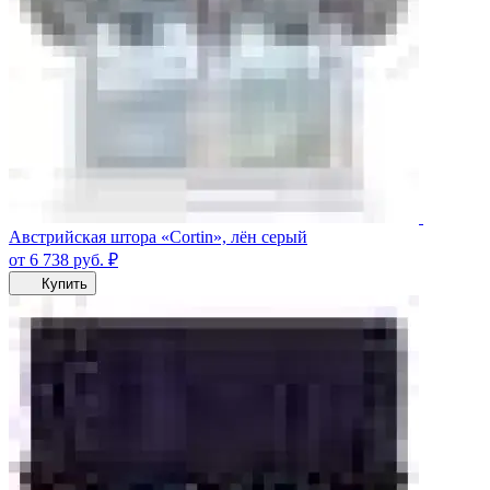
Австрийская штора «Cortin», лён серый
от 6 738
руб.
₽
Купить