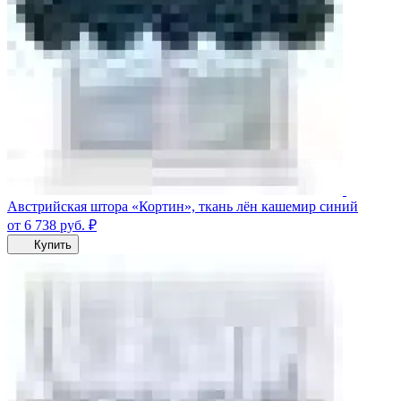
Австрийская штора «Кортин», ткань лён кашемир синий
от 6 738
руб.
₽
Купить