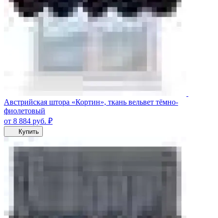
Австрийская штора «Кортин», ткань вельвет тёмно-
фиолетовый
от 8 884
руб.
₽
Купить