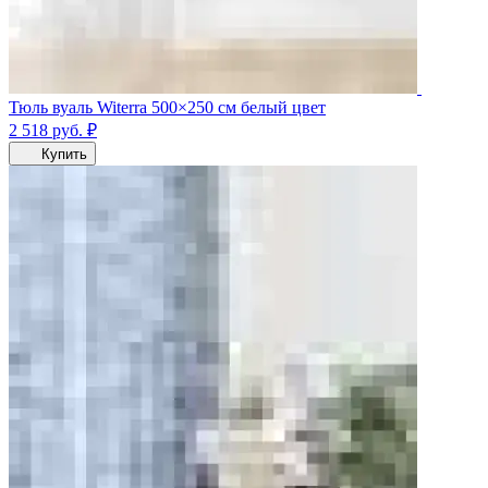
Тюль вуаль Witerra 500×250 см белый цвет
2 518
руб.
₽
Купить