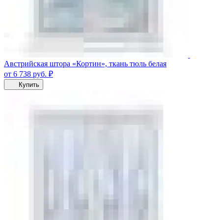
Австрийская штора «Кортин», ткань тюль белая
от 6 738
руб.
₽
Купить