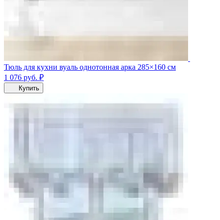
Тюль для кухни вуаль однотонная арка 285×160 см
1 076
руб.
₽
Купить