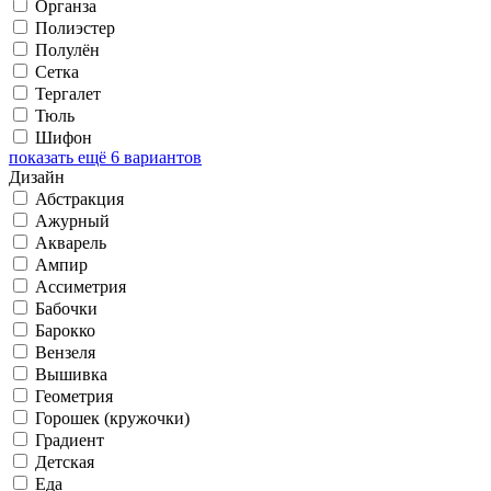
Органза
Полиэстер
Полулён
Сетка
Тергалет
Тюль
Шифон
показать ещё 6 вариантов
Дизайн
Абстракция
Ажурный
Акварель
Ампир
Ассиметрия
Бабочки
Барокко
Вензеля
Вышивка
Геометрия
Горошек (кружочки)
Градиент
Детская
Еда