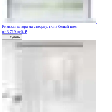
Римская штора на створку, тюль белый цвет
от 3 719
руб.
₽
Купить