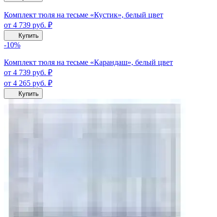
Комплект тюля на тесьме «Кустик», белый цвет
от 4 739
руб.
₽
Купить
-10%
Комплект тюля на тесьме «Карандаш», белый цвет
от 4 739
руб.
₽
от 4 265
руб.
₽
Купить