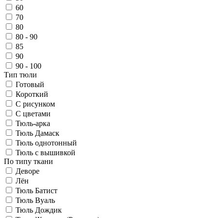
60
70
80
80 - 90
85
90
90 - 100
Тип тюли
Готовый
Короткий
С рисунком
С цветами
Тюль-арка
Тюль Дамаск
Тюль однотонный
Тюль с вышивкой
По типу ткани
Деворе
Лён
Тюль Батист
Тюль Вуаль
Тюль Дождик