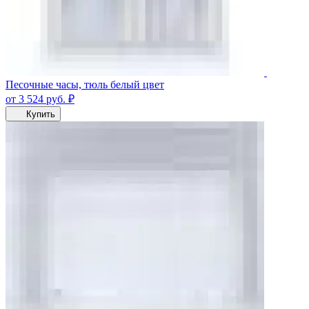
Песочные часы, тюль белый цвет
от 3 524
руб.
₽
Купить