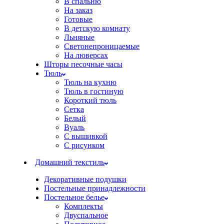
В спальню
На заказ
Готовые
В детскую комнату
Льняные
Светонепроницаемые
На люверсах
Шторы песочные часы
Тюль
Тюль на кухню
Тюль в гостиную
Короткий тюль
Сетка
Белый
Вуаль
С вышивкой
С рисунком
Домашний текстиль
Декоративные подушки
Постельные принадлежности
Постельное белье
Комплекты
Двуспальное