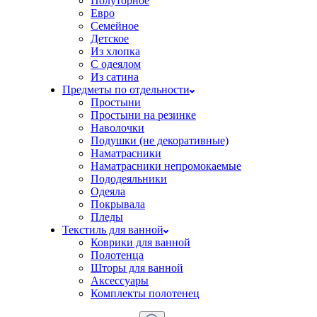
Полуторное
Евро
Семейное
Детское
Из хлопка
С одеялом
Из сатина
Предметы по отдельности
Простыни
Простыни на резинке
Наволочки
Подушки (не декоративные)
Наматрасники
Наматрасники непромокаемые
Пододеяльники
Одеяла
Покрывала
Пледы
Текстиль для ванной
Коврики для ванной
Полотенца
Шторы для ванной
Аксессуары
Комплекты полотенец