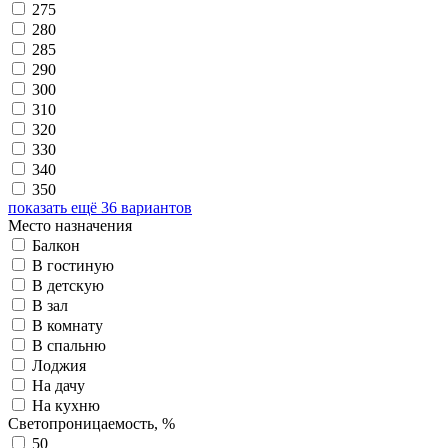
275
280
285
290
300
310
320
330
340
350
показать ещё 36 вариантов
Место назначения
Балкон
В гостиную
В детскую
В зал
В комнату
В спальню
Лоджия
На дачу
На кухню
Светопроницаемость, %
50