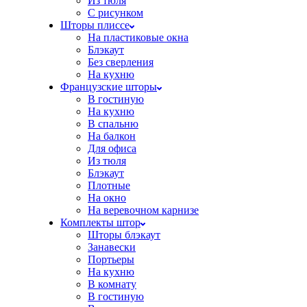
Из тюля
С рисунком
Шторы плиссе
На пластиковые окна
Блэкаут
Без сверления
На кухню
Французские шторы
В гостиную
На кухню
В спальню
На балкон
Для офиса
Из тюля
Блэкаут
Плотные
На окно
На веревочном карнизе
Комплекты штор
Шторы блэкаут
Занавески
Портьеры
На кухню
В комнату
В гостиную