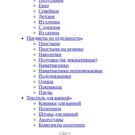
Полуторное
Евро
Семейное
Детское
Из хлопка
С одеялом
Из сатина
Предметы по отдельности
Простыни
Простыни на резинке
Наволочки
Подушки (не декоративные)
Наматрасники
Наматрасники непромокаемые
Пододеяльники
Одеяла
Покрывала
Пледы
Текстиль для ванной
Коврики для ванной
Полотенца
Шторы для ванной
Аксессуары
Комплекты полотенец