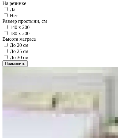
На резинке
Да
Нет
Размер простыни, см
140 х 200
180 х 200
Высота матраса
До 20 см
До 25 см
До 30 см
Применить