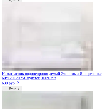
Наматрасник водонепроницаемый Экономь и Я на резинке
60*120+20 см. мулетон,100% п/э
630
руб.
₽
Купить