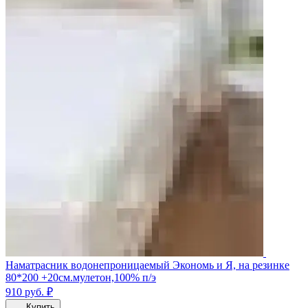
Наматрасник водонепроницаемый Экономь и Я, на резинке
80*200 +20см.мулетон,100% п/э
910
руб.
₽
Купить