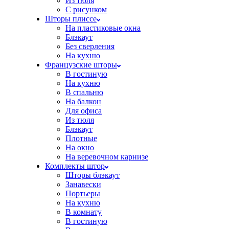
Из тюля
С рисунком
Шторы плиссе
На пластиковые окна
Блэкаут
Без сверления
На кухню
Французские шторы
В гостиную
На кухню
В спальню
На балкон
Для офиса
Из тюля
Блэкаут
Плотные
На окно
На веревочном карнизе
Комплекты штор
Шторы блэкаут
Занавески
Портьеры
На кухню
В комнату
В гостиную