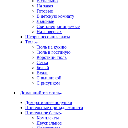
В спальню
На заказ
Готовые
В детскую комнату
Льняные
Светонепроницаемые
На люверсах
Шторы песочные часы
Тюль
Тюль на кухню
Тюль в гостиную
Короткий тюль
Сетка
Белый
Вуаль
С вышивкой
С рисунком
Домашний текстиль
Декоративные подушки
Постельные принадлежности
Постельное белье
Комплекты
Двуспальное