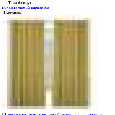
Твид блэкаут
показать ещё 15 вариантов
Применить
Шторы в гостиную ткань твид блэкаут, пыльная горчица