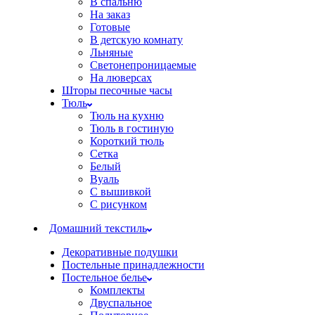
В спальню
На заказ
Готовые
В детскую комнату
Льняные
Светонепроницаемые
На люверсах
Шторы песочные часы
Тюль
Тюль на кухню
Тюль в гостиную
Короткий тюль
Сетка
Белый
Вуаль
С вышивкой
С рисунком
Домашний текстиль
Декоративные подушки
Постельные принадлежности
Постельное белье
Комплекты
Двуспальное