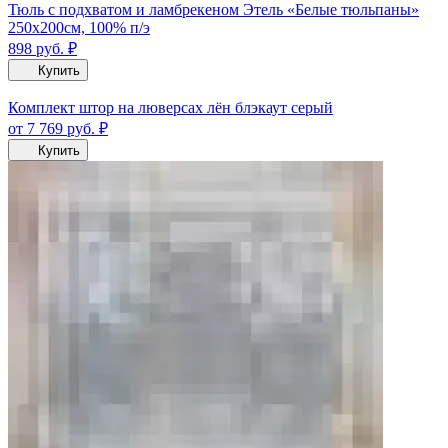
Тюль с подхватом и ламбрекеном Этель «Белые тюльпаны»
250х200см, 100% п/э
898
руб.
₽
Купить
Комплект штор на люверсах лён блэкаут серый
от 7 769
руб.
₽
Купить