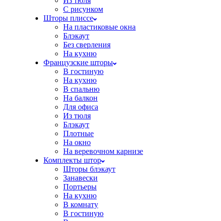
Из тюля
С рисунком
Шторы плиссе
На пластиковые окна
Блэкаут
Без сверления
На кухню
Французские шторы
В гостиную
На кухню
В спальню
На балкон
Для офиса
Из тюля
Блэкаут
Плотные
На окно
На веревочном карнизе
Комплекты штор
Шторы блэкаут
Занавески
Портьеры
На кухню
В комнату
В гостиную