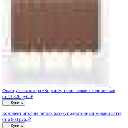
Французская штора «Кортин», ткань вельвет коричневый
от 13 326
руб.
₽
Купить
Комплект штор на петлях блэкаут однотонный милано латте
от 6 903
руб.
₽
Купить