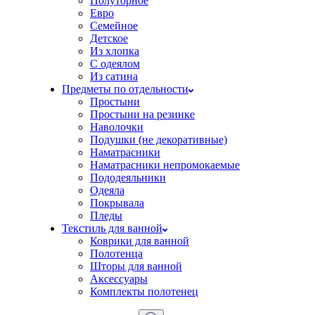
Полуторное
Евро
Семейное
Детское
Из хлопка
С одеялом
Из сатина
Предметы по отдельности
Простыни
Простыни на резинке
Наволочки
Подушки (не декоративные)
Наматрасники
Наматрасники непромокаемые
Пододеяльники
Одеяла
Покрывала
Пледы
Текстиль для ванной
Коврики для ванной
Полотенца
Шторы для ванной
Аксессуары
Комплекты полотенец