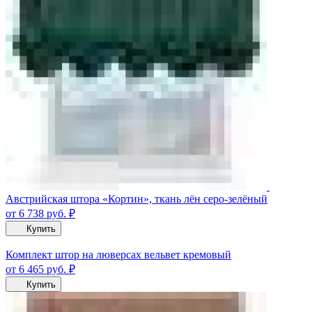
Австрийская штора «Кортин», ткань лён серо-зелёный
от 6 738
руб.
₽
Купить
Комплект штор на люверсах вельвет кремовый
от 6 465
руб.
₽
Купить