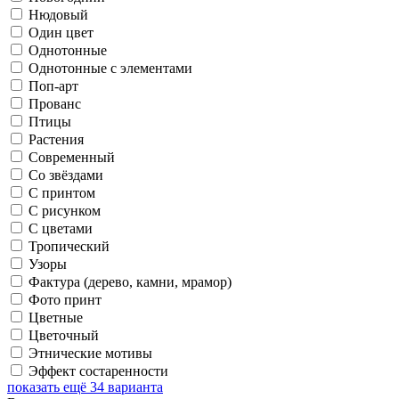
Нюдовый
Один цвет
Однотонные
Однотонные с элементами
Поп-арт
Прованс
Птицы
Растения
Современный
Со звёздами
С принтом
С рисунком
С цветами
Тропический
Узоры
Фактура (дерево, камни, мрамор)
Фото принт
Цветные
Цветочный
Этнические мотивы
Эффект состаренности
показать ещё 34 варианта