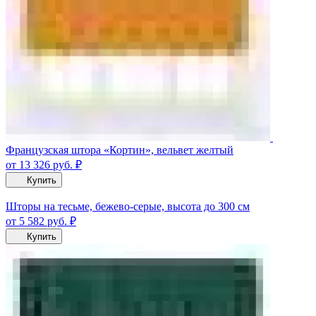
Французская штора «Кортин», вельвет желтый
от 13 326
руб.
₽
Купить
Шторы на тесьме, бежево-серые, высота до 300 см
от 5 582
руб.
₽
Купить