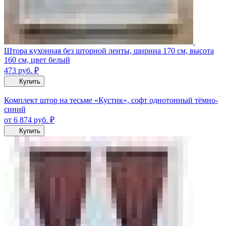
Штора кухонная без шторной ленты, ширина 170 см, высота
160 см, цвет белый
473
руб.
₽
Купить
Комплект штор на тесьме «Кустик», софт однотонный тёмно-
синий
от 6 874
руб.
₽
Купить