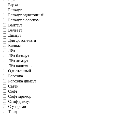
Бархат
Блэкаут
Блэкаут однотонный
Блэкаут с блеском
Вайтаут
Вельвет
Димаут
Для фотопечати
Канвас
Лён
Лён блэкаут
Лён димаут
Лён кашемир
Однотонный
Рогожка
Рогожка димаут
Сатен
Софт
Софт мрамор
Стиф димаут
С узорами
Твид