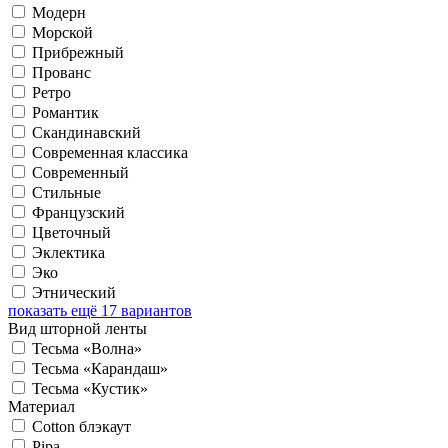
Модерн
Морской
Прибрежный
Прованс
Ретро
Романтик
Скандинавский
Современная классика
Современный
Стильные
Французский
Цветочный
Эклектика
Эко
Этнический
показать ещё 17 вариантов
Вид шторной ленты
Тесьма «Волна»
Тесьма «Карандаш»
Тесьма «Кустик»
Материал
Cotton блэкаут
Pipa