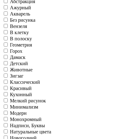
Абстракция
Ажурный
Акварель
Без рисунка
Вензеля
В клетку
В полоску
Геометрия
Горох
Дамаск
Детский
Животные
Зигзаг
Классический
Красивый
Кухонный
Мелкий рисунок
Минимализм
Модерн
Монохромный
Надписи, Буквы
Натуральные цвета
Новогодний