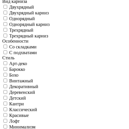
Вид карниза
Двухрядный
Двухрядный карниз
Однорядный
Однорядный карниз
Трехрядный
Трехрядный карниз
Особенности
Со складками
С подхватами
Стиль
Арт-деко
Барокко
Бохо
Винтажный
Декоративный
Деревенский
Детский
Кантри
Классический
Красивые
Лофт
Минимализм