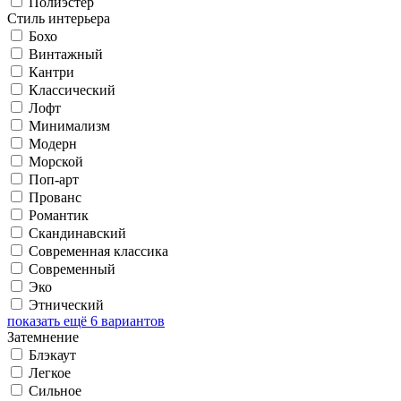
Полиэстер
Стиль интерьера
Бохо
Винтажный
Кантри
Классический
Лофт
Минимализм
Модерн
Морской
Поп-арт
Прованс
Романтик
Скандинавский
Современная классика
Современный
Эко
Этнический
показать ещё 6 вариантов
Затемнение
Блэкаут
Легкое
Сильное