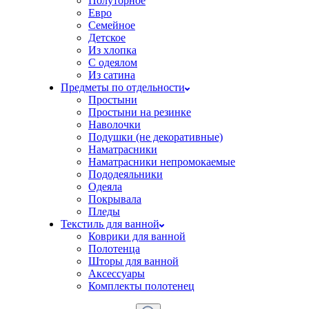
Полуторное
Евро
Семейное
Детское
Из хлопка
С одеялом
Из сатина
Предметы по отдельности
Простыни
Простыни на резинке
Наволочки
Подушки (не декоративные)
Наматрасники
Наматрасники непромокаемые
Пододеяльники
Одеяла
Покрывала
Пледы
Текстиль для ванной
Коврики для ванной
Полотенца
Шторы для ванной
Аксессуары
Комплекты полотенец