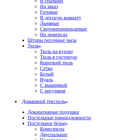
В спальню
На заказ
Готовые
В детскую комнату
Льняные
Светонепроницаемые
На люверсах
Шторы песочные часы
Тюль
Тюль на кухню
Тюль в гостиную
Короткий тюль
Сетка
Белый
Вуаль
С вышивкой
С рисунком
Домашний текстиль
Декоративные подушки
Постельные принадлежности
Постельное белье
Комплекты
Двуспальное