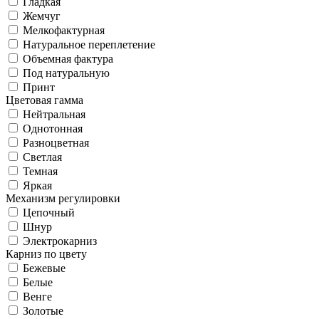
Гладкая
Жемчуг
Мелкофактурная
Натуральное переплетение
Объемная фактура
Под натуральную
Принт
Цветовая гамма
Нейтральная
Однотонная
Разноцветная
Светлая
Темная
Яркая
Механизм регулировки
Цепочный
Шнур
Электрокарниз
Карниз по цвету
Бежевые
Белые
Венге
Золотые