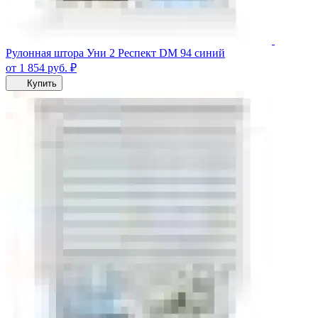
Рулонная штора Уни 2 Респект DM 94 синий
от 1 854
руб.
₽
Купить