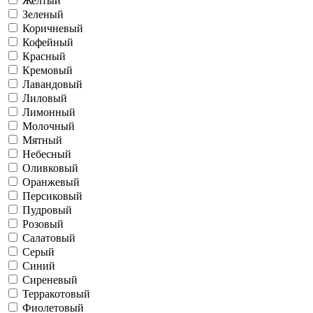
Желтый
Зеленый
Коричневый
Кофейный
Красный
Кремовый
Лавандовый
Лиловый
Лимонный
Молочный
Мятный
Небесный
Оливковый
Оранжевый
Персиковый
Пудровый
Розовый
Салатовый
Серый
Синий
Сиреневый
Терракотовый
Фиолетовый