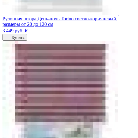
Рулонная штора День-ночь Torino светло-коричневый,
размеры от 20 до 120 см
3 449
руб.
₽
Купить