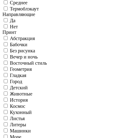
Среднее
Термоблэкаут
Направляющие
Да
Нет
Принт
Абстракция
Бабочки
Без рисунка
Вечер и ночь
Восточный стиль
Геометрия
Гладкая
Город
Детский
Животные
История
Космос
Кухонный
Листья
Литеры
Машинки
Море