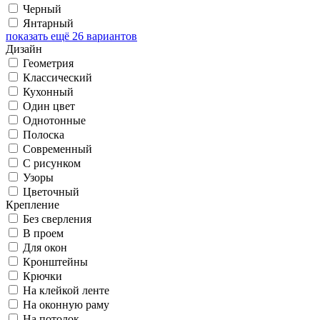
Черный
Янтарный
показать ещё 26 вариантов
Дизайн
Геометрия
Классический
Кухонный
Один цвет
Однотонные
Полоска
Современный
С рисунком
Узоры
Цветочный
Крепление
Без сверления
В проем
Для окон
Кронштейны
Крючки
На клейкой ленте
На оконную раму
На потолок