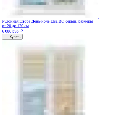
Рулонная штора День-ночь Elsa ВО серый, размеры
от 20 до 120 см
6 086
руб.
₽
Купить