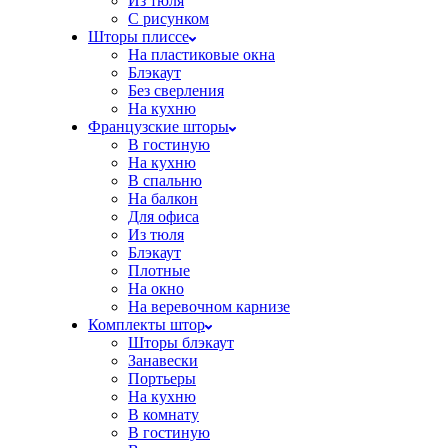
Из тюля
С рисунком
Шторы плиссе
На пластиковые окна
Блэкаут
Без сверления
На кухню
Французские шторы
В гостиную
На кухню
В спальню
На балкон
Для офиса
Из тюля
Блэкаут
Плотные
На окно
На веревочном карнизе
Комплекты штор
Шторы блэкаут
Занавески
Портьеры
На кухню
В комнату
В гостиную