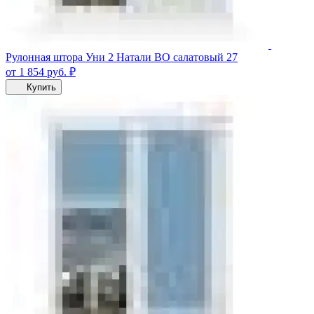
Рулонная штора Уни 2 Натали ВО салатовый 27
от 1 854
руб.
₽
Купить