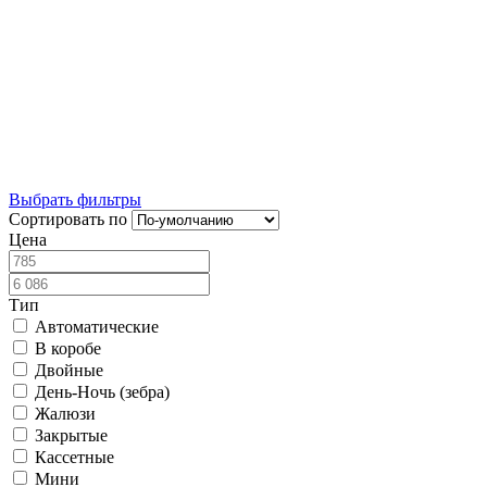
На пластиковые окна
Рулонные шторы блэкаут
Рулонные шторы день-ночь
Рулонные жалюзи
Рулонные шторы мини
Без сверления
Кассетные
Рулонные шторы 200 см
Рулонные шторы в коробе
Выбрать фильтры
Сортировать по
Цена
Тип
Автоматические
В коробе
Двойные
День-Ночь (зебра)
Жалюзи
Закрытые
Кассетные
Мини