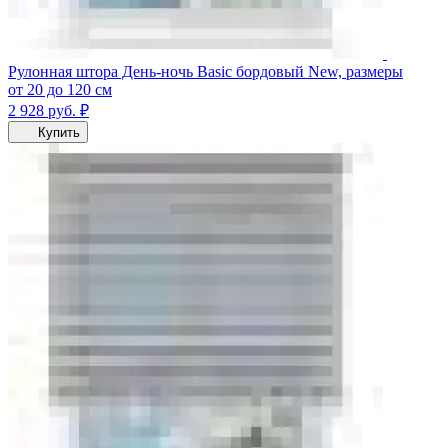
Рулонная штора День-ночь Basic бордовый New, размеры
от 20 до 120 см
2 928
руб.
₽
Купить