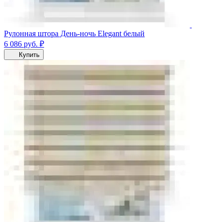
Рулонная штора День-ночь Elegant белый
6 086
руб.
₽
Купить