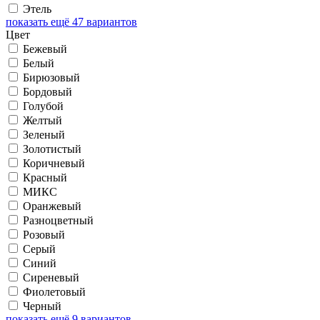
Этель
показать ещё 47 вариантов
Цвет
Бежевый
Белый
Бирюзовый
Бордовый
Голубой
Желтый
Зеленый
Золотистый
Коричневый
Красный
МИКС
Оранжевый
Разноцветный
Розовый
Серый
Синий
Сиреневый
Фиолетовый
Черный
показать ещё 9 вариантов