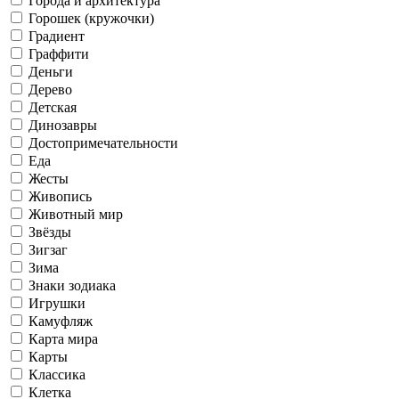
Города и архитектура
Горошек (кружочки)
Градиент
Граффити
Деньги
Дерево
Детская
Динозавры
Достопримечательности
Еда
Жесты
Живопись
Животный мир
Звёзды
Зигзаг
Зима
Знаки зодиака
Игрушки
Камуфляж
Карта мира
Карты
Классика
Клетка