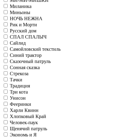
МИ-МИ-МИШКИ
Миланика
Миньоны
НОЧЬ НЕЖНА
Рик и Морти
Русский дом
СПАЛ СПАЛЫЧ
Сайлид
Самойловский текстиль
Синий трактор
Сказочный патруль
Сонная сказка
Стрекоза
Тачки
Традиция
Три кота
Унисон
Фееринки
Харли Квинн
Хлопковый Край
Человек-паук
Щенячий патруль
Экономь и Я