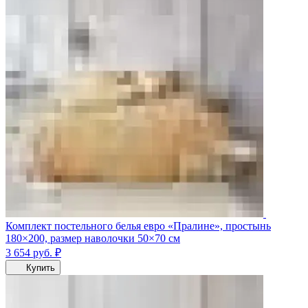
Комплект постельного белья евро «Пралине», простынь
180×200, размер наволочки 50×70 см
3 654
руб.
₽
Купить