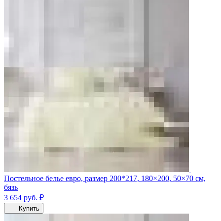
Постельное белье евро, размер 200*217, 180×200, 50×70 см,
бязь
3 654
руб.
₽
Купить