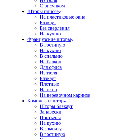
Из тюля
С рисунком
Шторы плиссе
На пластиковые окна
Блэкаут
Без сверления
На кухню
Французские шторы
В гостиную
На кухню
В спальню
На балкон
Для офиса
Из тюля
Блэкаут
Плотные
На окно
На веревочном карнизе
Комплекты штор
Шторы блэкаут
Занавески
Портьеры
На кухню
В комнату
В гостиную