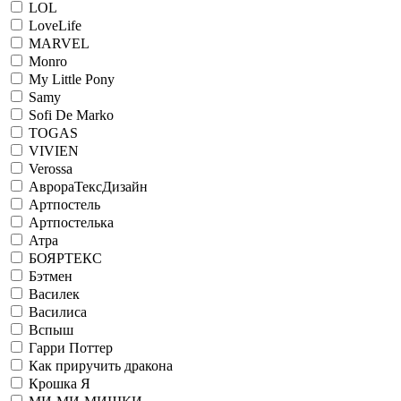
LOL
LoveLife
MARVEL
Monro
My Little Pony
Samy
Sofi De Marko
TOGAS
VIVIEN
Verossa
АврораТексДизайн
Артпостель
Артпостелька
Атра
БОЯРТЕКС
Бэтмен
Василек
Василиса
Вспыш
Гарри Поттер
Как приручить дракона
Крошка Я