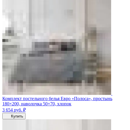
Комплект постельного белья Евро «Полоса», простынь
180×200, наволочка 50×70, хлопок
3 654
руб.
₽
Купить