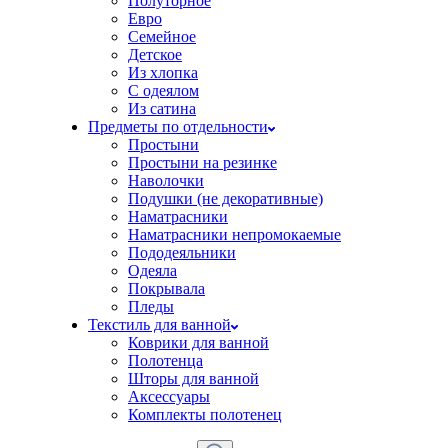
Полуторное
Евро
Семейное
Детское
Из хлопка
С одеялом
Из сатина
Предметы по отдельности
Простыни
Простыни на резинке
Наволочки
Подушки (не декоративные)
Наматрасники
Наматрасники непромокаемые
Пододеяльники
Одеяла
Покрывала
Пледы
Текстиль для ванной
Коврики для ванной
Полотенца
Шторы для ванной
Аксессуары
Комплекты полотенец