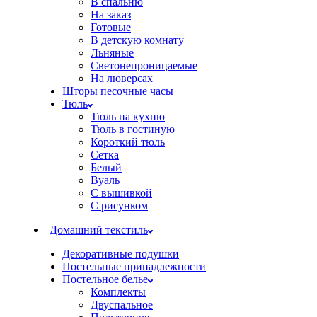
В спальню
На заказ
Готовые
В детскую комнату
Льняные
Светонепроницаемые
На люверсах
Шторы песочные часы
Тюль
Тюль на кухню
Тюль в гостиную
Короткий тюль
Сетка
Белый
Вуаль
С вышивкой
С рисунком
Домашний текстиль
Декоративные подушки
Постельные принадлежности
Постельное белье
Комплекты
Двуспальное