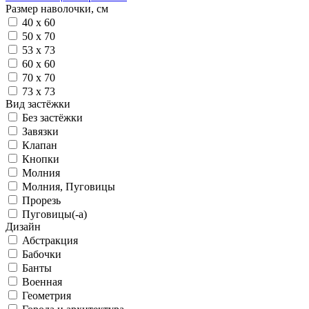
Размер наволочки, см
40 х 60
50 х 70
53 х 73
60 х 60
70 х 70
73 х 73
Вид застёжки
Без застёжки
Завязки
Клапан
Кнопки
Молния
Молния, Пуговицы
Прорезь
Пуговицы(-а)
Дизайн
Абстракция
Бабочки
Банты
Военная
Геометрия