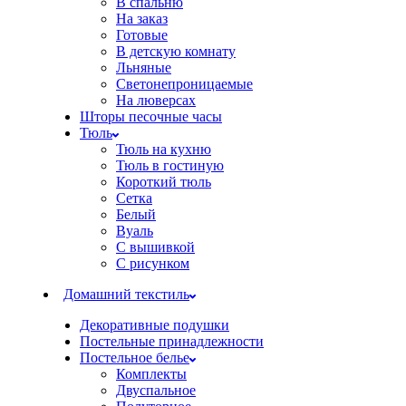
В спальню
На заказ
Готовые
В детскую комнату
Льняные
Светонепроницаемые
На люверсах
Шторы песочные часы
Тюль
Тюль на кухню
Тюль в гостиную
Короткий тюль
Сетка
Белый
Вуаль
С вышивкой
С рисунком
Домашний текстиль
Декоративные подушки
Постельные принадлежности
Постельное белье
Комплекты
Двуспальное