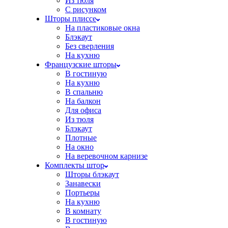
Из тюля
С рисунком
Шторы плиссе
На пластиковые окна
Блэкаут
Без сверления
На кухню
Французские шторы
В гостиную
На кухню
В спальню
На балкон
Для офиса
Из тюля
Блэкаут
Плотные
На окно
На веревочном карнизе
Комплекты штор
Шторы блэкаут
Занавески
Портьеры
На кухню
В комнату
В гостиную