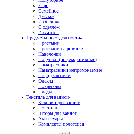
Полуторное
Евро
Семейное
Детское
Из хлопка
С одеялом
Из сатина
Предметы по отдельности
Простыни
Простыни на резинке
Наволочки
Подушки (не декоративные)
Наматрасники
Наматрасники непромокаемые
Пододеяльники
Одеяла
Покрывала
Пледы
Текстиль для ванной
Коврики для ванной
Полотенца
Шторы для ванной
Аксессуары
Комплекты полотенец