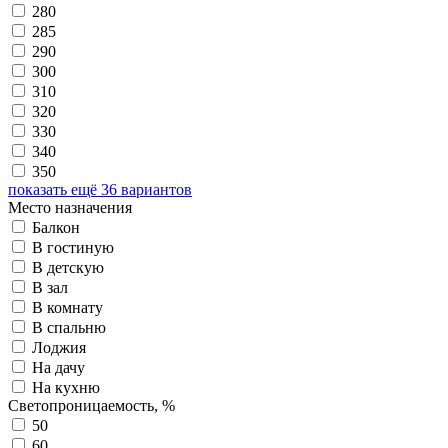
280
285
290
300
310
320
330
340
350
показать ещё 36 вариантов
Место назначения
Балкон
В гостиную
В детскую
В зал
В комнату
В спальню
Лоджия
На дачу
На кухню
Светопроницаемость, %
50
60