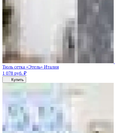
Тюль сетка «Этель» Италия
1 078
руб.
₽
Купить