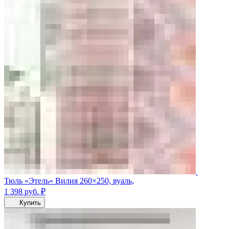
Тюль «Этель» Вилия 260×250, вуаль,
1 398
руб.
₽
Купить