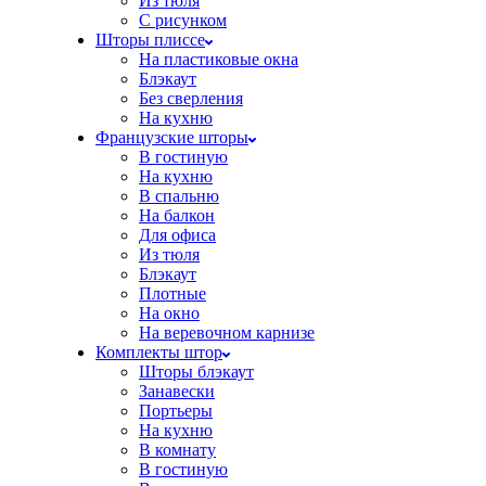
Из тюля
С рисунком
Шторы плиссе
На пластиковые окна
Блэкаут
Без сверления
На кухню
Французские шторы
В гостиную
На кухню
В спальню
На балкон
Для офиса
Из тюля
Блэкаут
Плотные
На окно
На веревочном карнизе
Комплекты штор
Шторы блэкаут
Занавески
Портьеры
На кухню
В комнату
В гостиную