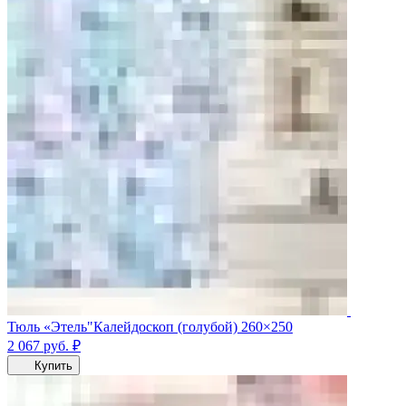
Тюль «Этель"Калейдоскоп (голубой) 260×250
2 067
руб.
₽
Купить