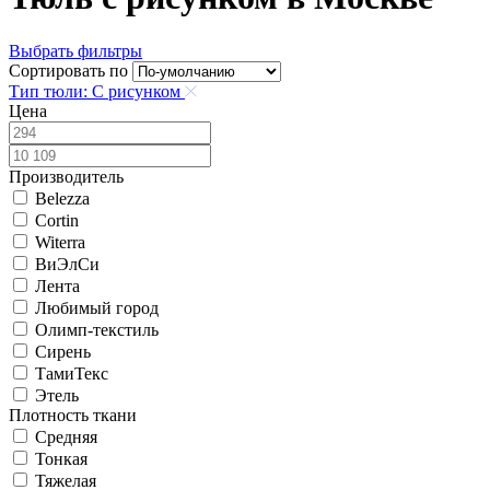
Выбрать фильтры
Сортировать по
Тип тюли: С рисунком
Цена
Производитель
Belezza
Cortin
Witerra
ВиЭлСи
Лента
Любимый город
Олимп-текстиль
Сирень
ТамиТекс
Этель
Плотность ткани
Средняя
Тонкая
Тяжелая