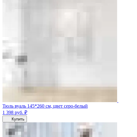
Тюль вуаль 145*260 см, цвет серо-белый
1 398
руб.
₽
Купить