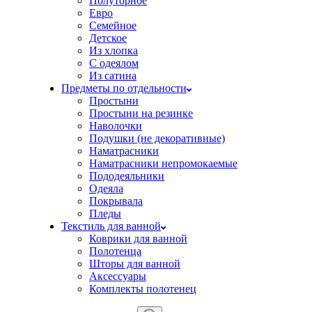
Полуторное
Евро
Семейное
Детское
Из хлопка
С одеялом
Из сатина
Предметы по отдельности
Простыни
Простыни на резинке
Наволочки
Подушки (не декоративные)
Наматрасники
Наматрасники непромокаемые
Пододеяльники
Одеяла
Покрывала
Пледы
Текстиль для ванной
Коврики для ванной
Полотенца
Шторы для ванной
Аксессуары
Комплекты полотенец