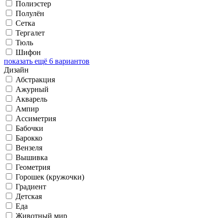
Полиэстер
Полулён
Сетка
Тергалет
Тюль
Шифон
показать ещё 6 вариантов
Дизайн
Абстракция
Ажурный
Акварель
Ампир
Ассиметрия
Бабочки
Барокко
Вензеля
Вышивка
Геометрия
Горошек (кружочки)
Градиент
Детская
Еда
Животный мир