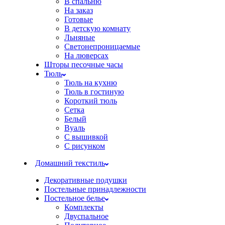
В спальню
На заказ
Готовые
В детскую комнату
Льняные
Светонепроницаемые
На люверсах
Шторы песочные часы
Тюль
Тюль на кухню
Тюль в гостиную
Короткий тюль
Сетка
Белый
Вуаль
С вышивкой
С рисунком
Домашний текстиль
Декоративные подушки
Постельные принадлежности
Постельное белье
Комплекты
Двуспальное