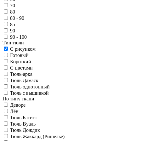
70
80
80 - 90
85
90
90 - 100
Тип тюли
С рисунком
Готовый
Короткий
С цветами
Тюль-арка
Тюль Дамаск
Тюль однотонный
Тюль с вышивкой
По типу ткани
Деворе
Лён
Тюль Батист
Тюль Вуаль
Тюль Дождик
Тюль Жаккард (Ришелье)