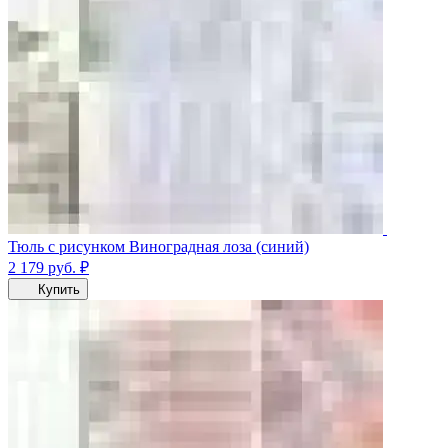
Тюль с рисунком Виноградная лоза (синий)
2 179
руб.
₽
Купить