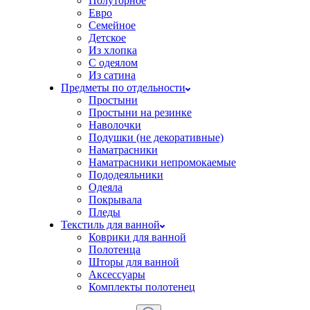
Полуторное
Евро
Семейное
Детское
Из хлопка
С одеялом
Из сатина
Предметы по отдельности
Простыни
Простыни на резинке
Наволочки
Подушки (не декоративные)
Наматрасники
Наматрасники непромокаемые
Пододеяльники
Одеяла
Покрывала
Пледы
Текстиль для ванной
Коврики для ванной
Полотенца
Шторы для ванной
Аксессуары
Комплекты полотенец