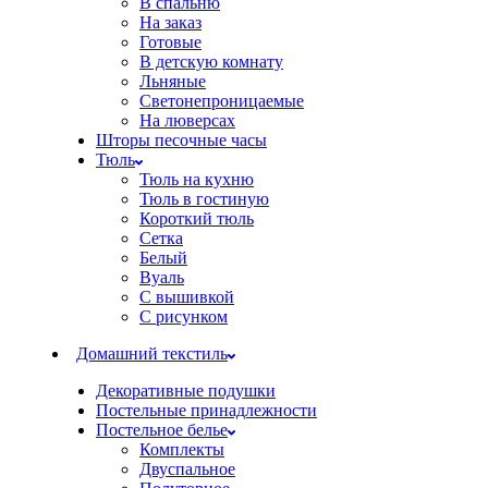
В спальню
На заказ
Готовые
В детскую комнату
Льняные
Светонепроницаемые
На люверсах
Шторы песочные часы
Тюль
Тюль на кухню
Тюль в гостиную
Короткий тюль
Сетка
Белый
Вуаль
С вышивкой
С рисунком
Домашний текстиль
Декоративные подушки
Постельные принадлежности
Постельное белье
Комплекты
Двуспальное