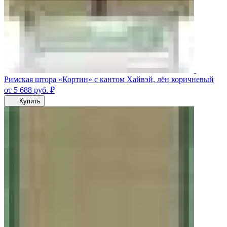
Римская штора «Кортин» с кантом Хайвэй, лён коричневый
от 5 688
руб.
₽
Купить