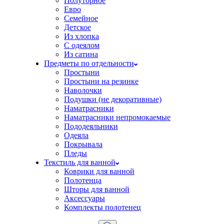
Полуторное
Евро
Семейное
Детское
Из хлопка
С одеялом
Из сатина
Предметы по отдельности
Простыни
Простыни на резинке
Наволочки
Подушки (не декоративные)
Наматрасники
Наматрасники непромокаемые
Пододеяльники
Одеяла
Покрывала
Пледы
Текстиль для ванной
Коврики для ванной
Полотенца
Шторы для ванной
Аксессуары
Комплекты полотенец