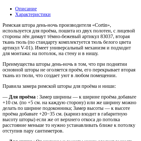
Описание
Характеристики
Римская штора день-ночь производителя «Cortin»,
используется для проёма, пошита из двух полотен, с лицевой
стороны лён димаут тёмно-бежевый артикул 83037, вторая
ткань тюль (по стандарту комплектуется тюль белого цвета
артикул V-01). Имеет универсальный механизм и подходит
для монтажа: на потолок, на стену и в нишу.
Преимущества шторы день-ночь в том, что при поднятии
основной шторы не оголяется проём, его перекрывает вторая
ткань из тюли, что создает уют в любом помещении.
Правила замера римской шторы для проёма и ниши:
—
Для проёма
: Замер ширины — к ширине проёма добавьте
+10 см. (по +5 см. на каждую сторону) или же ширину можно
делать по ширине подоконника; Замер высоты
— к высоте
проёма добавьте +20−35 см. (карниз входит в габаритную
высоту шторы) если же от верхнего откоса до потолка
расстояние меньше то нужно устанавливать ближе к потолку
отступив пару сантиметров.