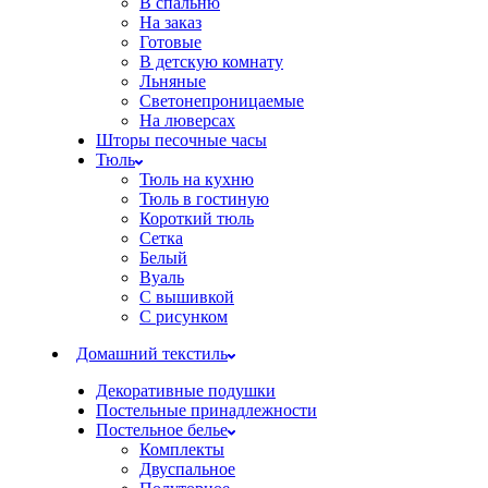
В спальню
На заказ
Готовые
В детскую комнату
Льняные
Светонепроницаемые
На люверсах
Шторы песочные часы
Тюль
Тюль на кухню
Тюль в гостиную
Короткий тюль
Сетка
Белый
Вуаль
С вышивкой
С рисунком
Домашний текстиль
Декоративные подушки
Постельные принадлежности
Постельное белье
Комплекты
Двуспальное