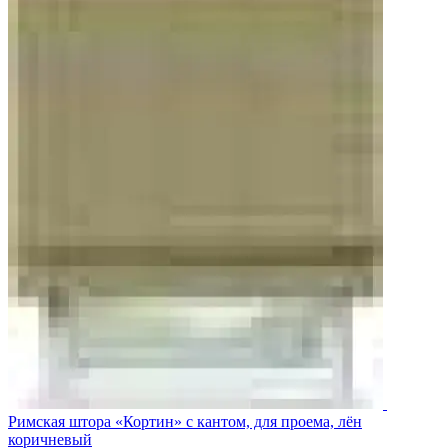
Римская штора «Кортин» с кантом, для проема, лён
коричневый