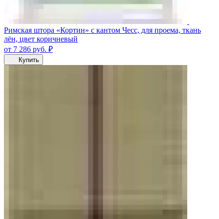
Римская штора «Кортин» с кантом Чесс, для проема, ткань
лён, цвет коричневый
от 7 286
руб.
₽
Купить