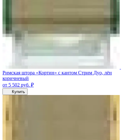
Римская штора «Кортин» с кантом Стрим Дуо, лён
коричневый
от 5 502
руб.
₽
Купить