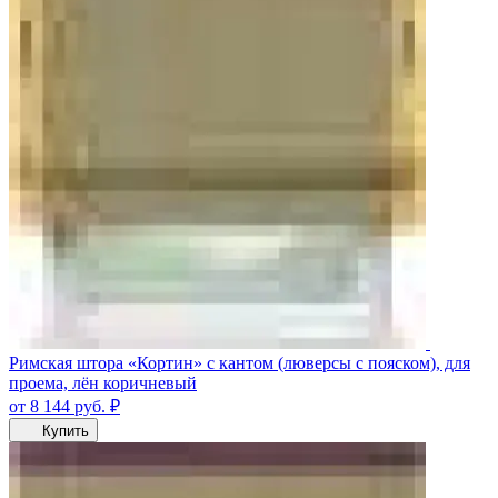
Римская штора «Кортин» с кантом (люверсы с пояском), для
проема, лён коричневый
от 8 144
руб.
₽
Купить