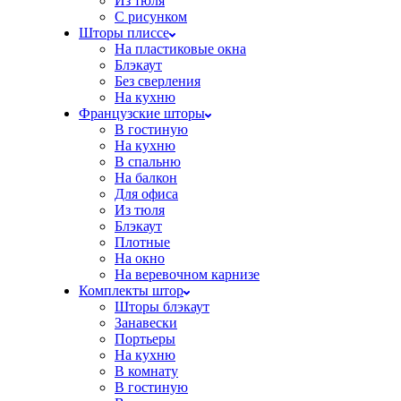
Из тюля
С рисунком
Шторы плиссе
На пластиковые окна
Блэкаут
Без сверления
На кухню
Французские шторы
В гостиную
На кухню
В спальню
На балкон
Для офиса
Из тюля
Блэкаут
Плотные
На окно
На веревочном карнизе
Комплекты штор
Шторы блэкаут
Занавески
Портьеры
На кухню
В комнату
В гостиную